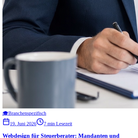
🎓
Branchenspezifisch
19. Juni 2026
7 min
Lesezeit
Webdesign für Steuerberater: Mandanten und