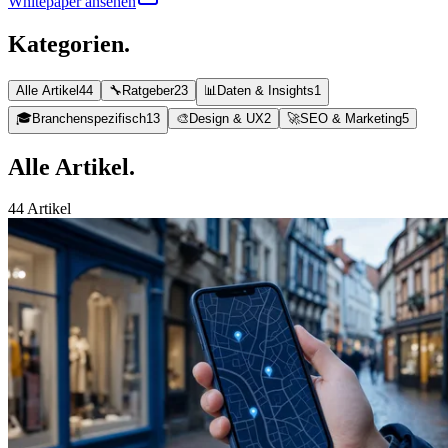
Whitepaper ansehen
Kategorien
.
Alle Artikel
44
🔧
Ratgeber
23
📊
Daten & Insights
1
🎓
Branchenspezifisch
13
🎨
Design & UX
2
🚀
SEO & Marketing
5
Alle
Artikel.
44
Artikel