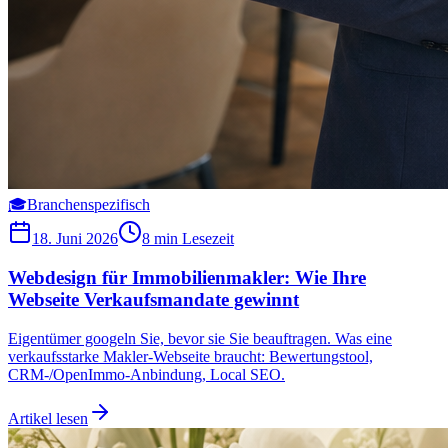
🎓
Branchenspezifisch
18. Juni 2026
8 min
Lesezeit
Webdesign für Immobilienmakler: Wie Ihre
Webseite Verkaufsmandate gewinnt
Eigentümer googeln Sie, bevor sie Sie beauftragen. Was eine
verkaufsstarke Makler-Webseite braucht: Bewertungstool,
CRM-/OpenImmo-Anbindung, Local SEO.
Artikel lesen