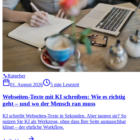
🔧
Ratgeber
01. August 2026
5 min
Lesezeit
Webseiten-Texte mit KI schreiben: Wie es richtig
geht – und wo der Mensch ran muss
KI schreibt Webseiten-Texte in Sekunden. Aber taugen sie? So
nutzen Sie KI als Werkzeug, ohne dass Ihre Seite austauschbar
klingt – der ehrliche Workflow.