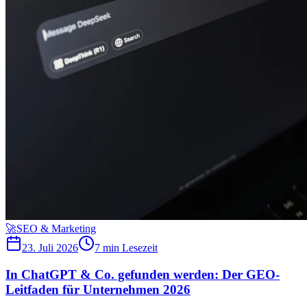
🚀
SEO & Marketing
23. Juli 2026
7 min
Lesezeit
In ChatGPT & Co. gefunden werden: Der GEO-
Leitfaden für Unternehmen 2026