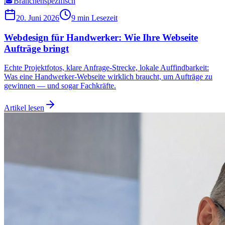
🎓
Branchenspezifisch
20. Juni 2026
9 min
Lesezeit
Webdesign für Handwerker: Wie Ihre Webseite
Aufträge bringt
Echte Projektfotos, klare Anfrage-Strecke, lokale Auffindbarkeit:
Was eine Handwerker-Webseite wirklich braucht, um Aufträge zu
gewinnen — und sogar Fachkräfte.
Artikel lesen