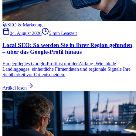
🚀
SEO & Marketing
04. August 2026
5 min
Lesezeit
Local SEO: So werden Sie in Ihrer Region gefunden
– über das Google-Profil hinaus
Ein gepflegtes Google-Profil ist nur der Anfang. Wie lokale
Landingpages, einheitliche Firmendaten und regionale Signale Ihre
Sichtbarkeit vor Ort entscheiden.
Artikel lesen