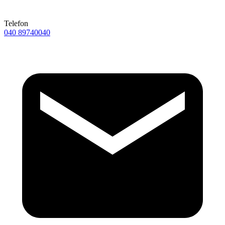
Telefon
040 89740040