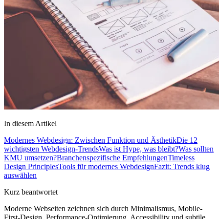
In diesem Artikel
Modernes Webdesign: Zwischen Funktion und Ästhetik
Die 12
wichtigsten Webdesign-Trends
Was ist Hype, was bleibt?
Was sollten
KMU umsetzen?
Branchenspezifische Empfehlungen
Timeless
Design Principles
Tools für modernes Webdesign
Fazit: Trends klug
auswählen
Kurz beantwortet
Moderne Webseiten zeichnen sich durch Minimalismus, Mobile-
First-Design, Performance-Optimierung, Accessibility und subtile