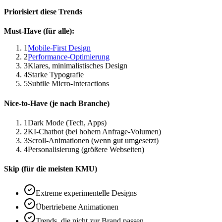
Priorisiert diese Trends
Must-Have (für alle):
1
Mobile-First Design
2
Performance-Optimierung
3
Klares, minimalistisches Design
4
Starke Typografie
5
Subtile Micro-Interactions
Nice-to-Have (je nach Branche)
1
Dark Mode (Tech, Apps)
2
KI-Chatbot (bei hohem Anfrage-Volumen)
3
Scroll-Animationen (wenn gut umgesetzt)
4
Personalisierung (größere Webseiten)
Skip (für die meisten KMU)
Extreme experimentelle Designs
Übertriebene Animationen
Trends, die nicht zur Brand passen