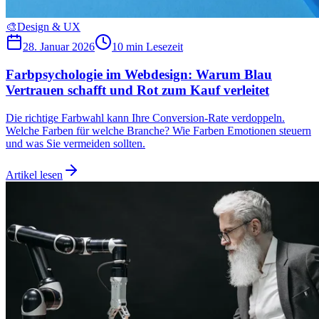
🎨
Design & UX
28. Januar 2026
10 min
Lesezeit
Farbpsychologie im Webdesign: Warum Blau
Vertrauen schafft und Rot zum Kauf verleitet
Die richtige Farbwahl kann Ihre Conversion-Rate verdoppeln.
Welche Farben für welche Branche? Wie Farben Emotionen steuern
und was Sie vermeiden sollten.
Artikel lesen