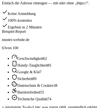
Einfach die Adresse eintragen — mit oder ohne „https://".
Keine Anmeldung
100% kostenlos
Ergebnis in 2 Minuten
Beispiel-Report
muster-website.de
63
von 100
Geschwindigkeit
62
Handy-Tauglichkeit
81
Google & KI
47
Sicherheit
89
Datenschutz & Cookies
38
Barrierefreiheit
55
Technische Qualität
74
+ priorisierte To-do-Liste: was zuerst zählt, verständlich erklärt