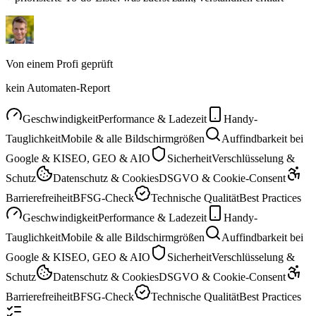
Von einem Profi geprüft
kein Automaten-Report
Geschwindigkeit
Performance & Ladezeit
Handy-
Tauglichkeit
Mobile & alle Bildschirmgrößen
Auffindbarkeit bei
Google & KI
SEO, GEO & AIO
Sicherheit
Verschlüsselung &
Schutz
Datenschutz & Cookies
DSGVO & Cookie-Consent
Barrierefreiheit
BFSG-Check
Technische Qualität
Best Practices
Geschwindigkeit
Performance & Ladezeit
Handy-
Tauglichkeit
Mobile & alle Bildschirmgrößen
Auffindbarkeit bei
Google & KI
SEO, GEO & AIO
Sicherheit
Verschlüsselung &
Schutz
Datenschutz & Cookies
DSGVO & Cookie-Consent
Barrierefreiheit
BFSG-Check
Technische Qualität
Best Practices