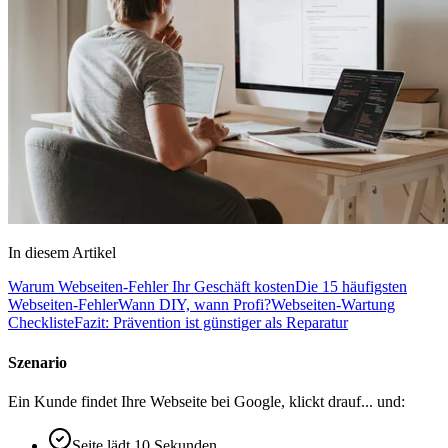
In diesem Artikel
Warum Webseiten-Fehler Ihr Geschäft kosten
Die 15 häufigsten
Webseiten-Fehler
Wann DIY, wann Profi?
Webseiten-Wartung
Checkliste
Fazit: Prävention ist günstiger als Reparatur
Szenario
Ein Kunde findet Ihre Webseite bei Google, klickt drauf... und:
Seite lädt 10 Sekunden