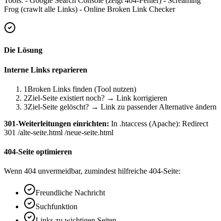
Tools: - Google Search Console (zeigt 404-Fehler) - Screaming
Frog (crawlt alle Links) - Online Broken Link Checker
Die Lösung
Interne Links reparieren
1
Broken Links finden (Tool nutzen)
2
Ziel-Seite existiert noch? → Link korrigieren
3
Ziel-Seite gelöscht? → Link zu passender Alternative ändern
301-Weiterleitungen einrichten:
In .htaccess (Apache): Redirect
301 /alte-seite.html /neue-seite.html
404-Seite optimieren
Wenn 404 unvermeidbar, zumindest hilfreiche 404-Seite:
Freundliche Nachricht
Suchfunktion
Links zu wichtigen Seiten