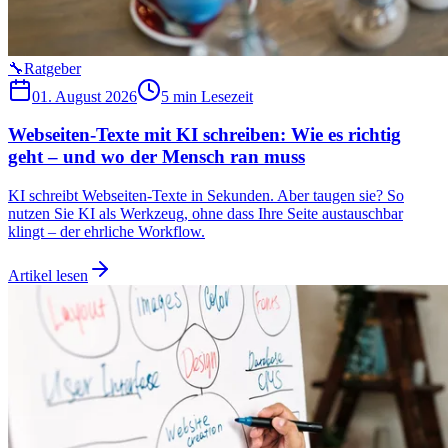
🔧
Ratgeber
01. August 2026
5 min
Lesezeit
Webseiten-Texte mit KI schreiben: Wie es richtig
geht – und wo der Mensch ran muss
KI schreibt Webseiten-Texte in Sekunden. Aber taugen sie? So
nutzen Sie KI als Werkzeug, ohne dass Ihre Seite austauschbar
klingt – der ehrliche Workflow.
Artikel lesen