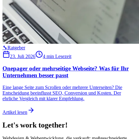
🔧
Ratgeber
23. Juli 2026
4 min
Lesezeit
Onepager oder mehrseitige Webseite? Was für Ihr
Unternehmen besser passt
Eine lange Seite zum Scrollen oder mehrere Unterseiten? Die
Entscheidung beeinflusst SEO, Conversion und Kosten. Der
ehrliche Vergleich mit klarer Empfehlung.
Artikel lesen
Let's
work
together!
Webdesign & Webentwicklung, die verkauft: maßgeschneiderte