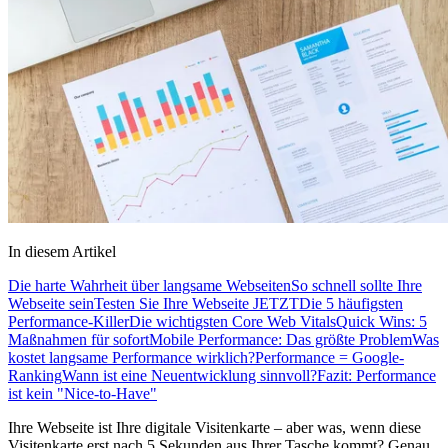
In diesem Artikel
Die harte Wahrheit über langsame Webseiten
So schnell sollte Ihre
Webseite sein
Testen Sie Ihre Webseite JETZT
Die 5 häufigsten
Performance-Killer
Die wichtigsten Core Web Vitals
Quick Wins: 5
Maßnahmen für sofort
Mobile Performance: Das größte Problem
Was
kostet langsame Performance wirklich?
Performance = Google-
Ranking
Wann ist eine Neuentwicklung sinnvoll?
Fazit: Performance
ist kein "Nice-to-Have"
Ihre Webseite ist Ihre digitale Visitenkarte – aber was, wenn diese
Visitenkarte erst nach 5 Sekunden aus Ihrer Tasche kommt? Genau