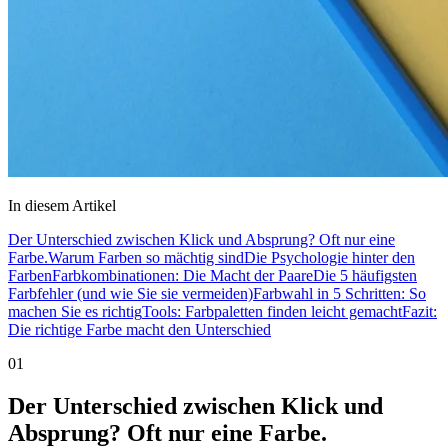
In diesem Artikel
Der Unterschied zwischen Klick und Absprung? Oft nur eine
Farbe.
Warum Farben so mächtig sind
Die Psychologie hinter den
Farben
Farbkombinationen: Die Macht der Paare
Die 5 häufigsten
Farbfehler (und wie Sie sie vermeiden)
Farbwahl in 5 Schritten: So
machen Sie es richtig
Tools: Farbpaletten finden leicht gemacht
Fazit:
Die richtige Farbe macht den Unterschied
01
Der Unterschied zwischen Klick und
Absprung? Oft nur eine Farbe.