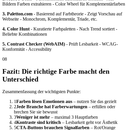
Bildern Farben extrahieren - Color Wheel für Komplementärfarben
3. Paletton.com
- Basierend auf Farbtheorie - Zeigt Vorschau auf
Webseite - Monochrom, Komplementär, Triade, etc.
4. Color Hunt
- Kuratierte Farbpaletten - Nach Trend sortiert -
Beliebte Kombinationen
5. Contrast Checker (WebAIM)
- Prüft Lesbarkeit - WCAG-
Konformität - Accessibility
08
Fazit: Die richtige Farbe macht den
Unterschied
Zusammenfassung der wichtigsten Punkte:
1
Farben lösen Emotionen aus
– nutzen Sie das gezielt
2
Jede Branche hat Farberwartungen
– erfüllen oder
brechen Sie sie bewusst
3
Weniger ist mehr
– maximal 3 Hauptfarben
4
Kontraste sind kritisch
– Lesbarkeit geht vor Ästhetik
5
CTA-Buttons brauchen Signalfarben
– Rot/Orange