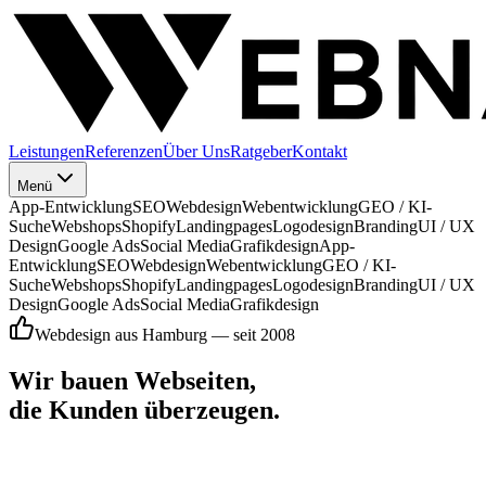
Leistungen
Referenzen
Über Uns
Ratgeber
Kontakt
Menü
App-Entwicklung
SEO
Webdesign
Webentwicklung
GEO / KI-
Suche
Webshops
Shopify
Landingpages
Logodesign
Branding
UI / UX
Design
Google Ads
Social Media
Grafikdesign
App-
Entwicklung
SEO
Webdesign
Webentwicklung
GEO / KI-
Suche
Webshops
Shopify
Landingpages
Logodesign
Branding
UI / UX
Design
Google Ads
Social Media
Grafikdesign
Webdesign aus Hamburg — seit 2008
Wir bauen Webseiten,
die
Kunden überzeugen.