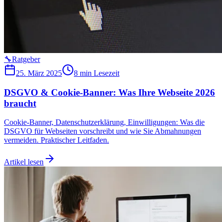
🔧
Ratgeber
25. März 2025
8 min
Lesezeit
DSGVO & Cookie-Banner: Was Ihre Webseite 2026
braucht
Cookie-Banner, Datenschutzerklärung, Einwilligungen: Was die
DSGVO für Webseiten vorschreibt und wie Sie Abmahnungen
vermeiden. Praktischer Leitfaden.
Artikel lesen