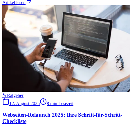
Artikel lesen
🔧
Ratgeber
12. August 2025
8 min
Lesezeit
Webseiten-Relaunch 2025: Ihre Schritt-für-Schritt-
Checkliste