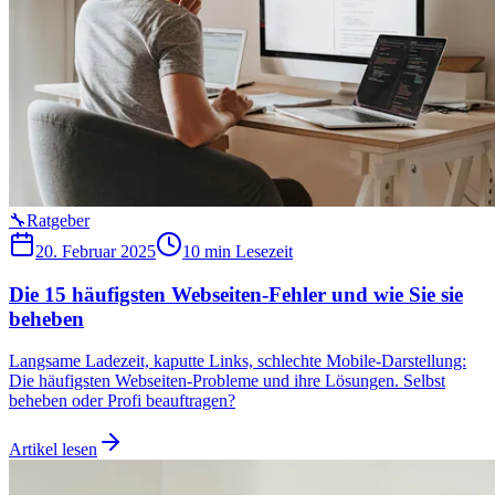
🔧
Ratgeber
20. Februar 2025
10 min
Lesezeit
Die 15 häufigsten Webseiten-Fehler und wie Sie sie
beheben
Langsame Ladezeit, kaputte Links, schlechte Mobile-Darstellung:
Die häufigsten Webseiten-Probleme und ihre Lösungen. Selbst
beheben oder Profi beauftragen?
Artikel lesen