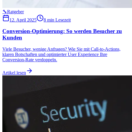
🔧
Ratgeber
12. April 2025
8 min
Lesezeit
Conversion-Optimierung: So werden Besucher zu
Kunden
Viele Besucher, wenige Anfragen? Wie Sie mit Call-to-Actions,
klaren Botschaften und optimierter User Experience Ihre
Conversion-Rate verdoppeln.
Artikel lesen