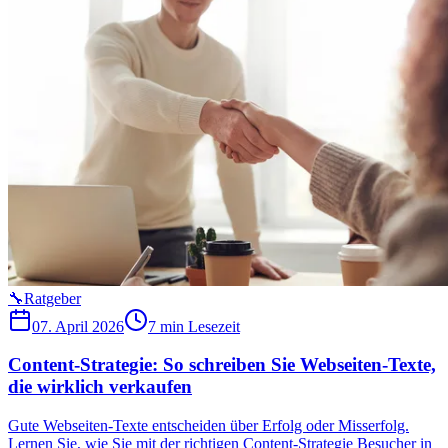
🔧
Ratgeber
07. April 2026
7 min
Lesezeit
Content-Strategie: So schreiben Sie Webseiten-Texte,
die wirklich verkaufen
Gute Webseiten-Texte entscheiden über Erfolg oder Misserfolg.
Lernen Sie, wie Sie mit der richtigen Content-Strategie Besucher in