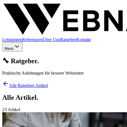
Leistungen
Referenzen
Über Uns
Ratgeber
Kontakt
Menü
🔧
Ratgeber
.
Praktische Anleitungen für bessere Webseiten
Alle Ratgeber-Artikel
Alle
Artikel.
23
Artikel