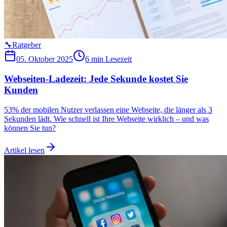
🔧
Ratgeber
05. Oktober 2025
6 min
Lesezeit
Webseiten-Ladezeit: Jede Sekunde kostet Sie
Kunden
53% der mobilen Nutzer verlassen eine Webseite, die länger als 3
Sekunden lädt. Wie schnell ist Ihre Webseite wirklich – und was
können Sie tun?
Artikel lesen