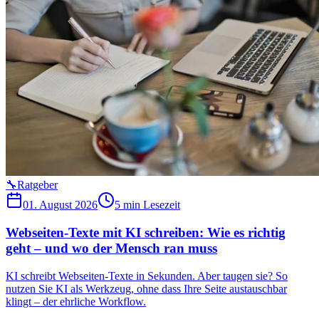
🔧
Ratgeber
01. August 2026
5 min
Lesezeit
Webseiten-Texte mit KI schreiben: Wie es richtig
geht – und wo der Mensch ran muss
KI schreibt Webseiten-Texte in Sekunden. Aber taugen sie? So
nutzen Sie KI als Werkzeug, ohne dass Ihre Seite austauschbar
klingt – der ehrliche Workflow.