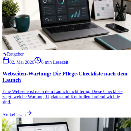
🔧
Ratgeber
02. Mai 2026
6 min
Lesezeit
Webseiten-Wartung: Die Pflege-Checkliste nach dem
Launch
Eine Webseite ist nach dem Launch nicht fertig. Diese Checkliste
zeigt, welche Wartung, Updates und Kontrollen laufend wichtig
sind.
Artikel lesen