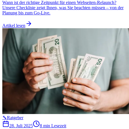
Wann ist der richtige Zeitpunkt für einen Webseiten-Relaunch?
Unsere Checkliste zeigt Ihnen, was Sie beachten müssen – von der
Planung bis zum Go-Live.
Artikel lesen
🔧
Ratgeber
28. Juli 2025
8 min
Lesezeit