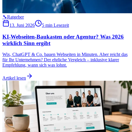
🔧
Ratgeber
13. Juni 2026
5 min
Lesezeit
KI-Webseiten-Baukasten oder Agentur? Was 2026
wirklich Sinn ergibt
Wix, ChatGPT & Co. bauen Webseiten in Minuten. Aber reicht das
für Ihr Unternehmen? Der ehrliche Vergleich – inklusive klarer
Empfehlung, wann sich was lohnt.
Artikel lesen