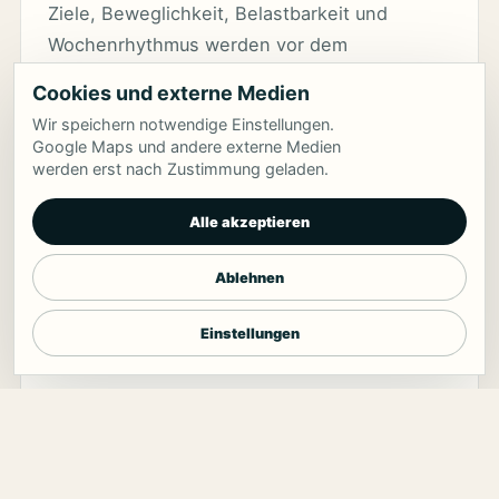
Ziele, Beweglichkeit, Belastbarkeit und
Wochenrhythmus werden vor dem
Trainingsplan geklärt.
Cookies und externe Medien
Wir speichern notwendige Einstellungen.
Google Maps und andere externe Medien
werden erst nach Zustimmung geladen.
02
Alle akzeptieren
Sauber steigern
Ablehnen
Technik, Intensität und Erholung bekommen
klare Regeln, damit Fortschritt nicht zufällig
Einstellungen
bleibt.
03