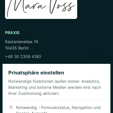
PRAXIS
Kastanienallee 74
10435 Berlin
+49 30 2359 4180
kontakt@mara-voss-ernaehrung.de
Privatsphäre einstellen
Notwendige Funktionen laufen immer. Analytics,
Marketing und externe Medien werden erst nach
WEGE
Ihrer Zustimmung aktiviert.
Beratung ansehen
Profil vorbereiten
Notwendig - Formularstatus, Navigation und