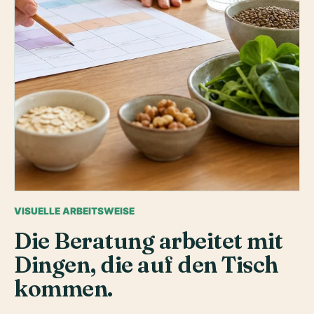
Wochenplanung wird sichtbar: Mahlzeiten,
VISUELLE ARBEITSWEISE
Getränke, Vorräte und echte Termine werden
Die Beratung arbeitet mit
zusammen betrachtet.
Dingen, die auf den Tisch
kommen.