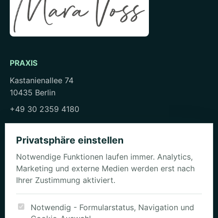
PRAXIS
Kastanienallee 74
10435 Berlin
+49 30 2359 4180
kontakt@mara-voss-ernaehrung.de
Privatsphäre einstellen
Notwendige Funktionen laufen immer. Analytics,
Marketing und externe Medien werden erst nach
WEGE
Ihrer Zustimmung aktiviert.
Beratung ansehen
Profil vorbereiten
Notwendig - Formularstatus, Navigation und