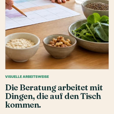
Wochenplanung wird sichtbar: Mahlzeiten,
VISUELLE ARBEITSWEISE
Getränke, Vorräte und echte Termine werden
Die Beratung arbeitet mit
zusammen betrachtet.
Dingen, die auf den Tisch
kommen.